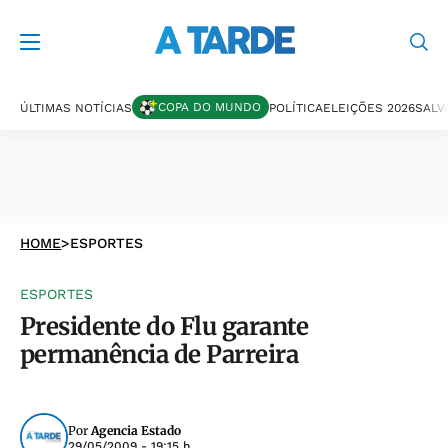
COPA DO MUNDO
ÚLTIMAS NOTÍCIAS
POLÍTICA
ELEIÇÕES 2026
SALV
HOME
>
ESPORTES
ESPORTES
Presidente do Flu garante
permanência de Parreira
Por
Agencia Estado
29/05/2009 - 19:15 h