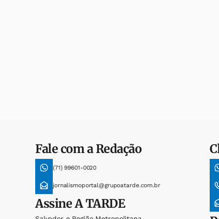
Fale com a Redação
C
(71) 99601-0020
jornalismoportal@grupoatarde.com.br
Assine
A TARDE
Salvador e Região Metropolitana