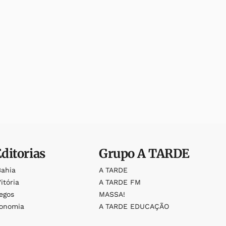
Editorias
Grupo
A TARDE
Bahia
A TARDE
itória
A TARDE FM
egos
MASSA!
ronomia
A TARDE EDUCAÇÃO
o