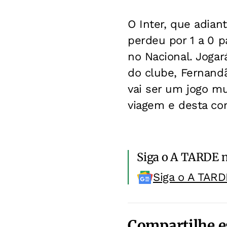
O Inter, que adiant
perdeu por 1 a 0 p
no Nacional. Jogar
do clube, Fernandã
vai ser um jogo m
viagem e desta co
Siga o A TARDE 
Siga o A TARD
Compartilhe e