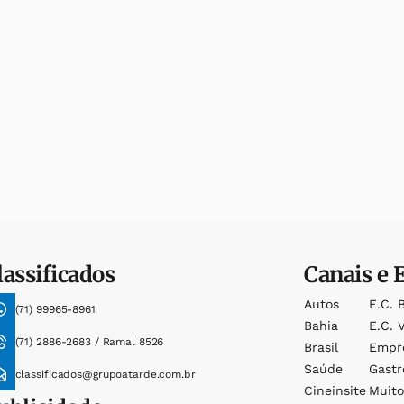
lassificados
Canais e 
Autos
E.c. 
(71) 99965-8961
Bahia
E.c. V
(71) 2886-2683 / Ramal 8526
Brasil
Empr
Saúde
Gast
classificados@grupoatarde.com.br
Cineinsite
Muit