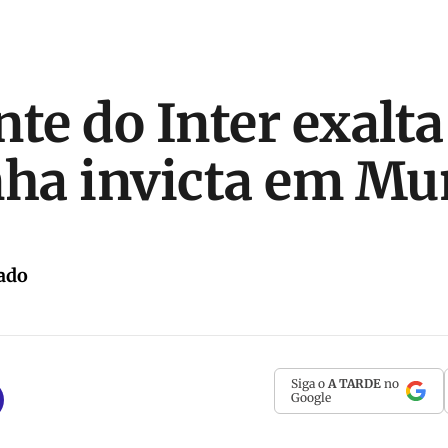
nte do Inter exalta
ha invicta em Mu
ado
Siga o
A TARDE
no
Google