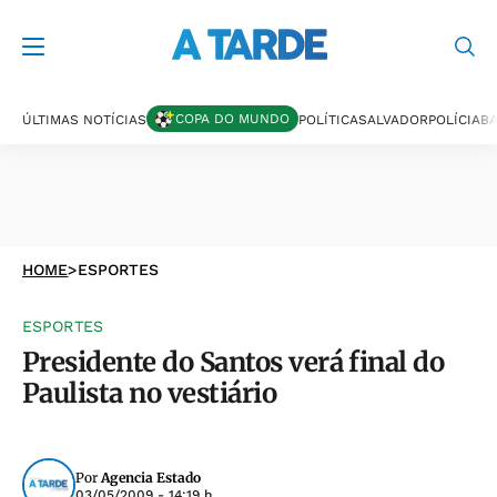
COPA DO MUNDO
ÚLTIMAS NOTÍCIAS
POLÍTICA
SALVADOR
POLÍCIA
BA
HOME
>
ESPORTES
ESPORTES
Presidente do Santos verá final do
Paulista no vestiário
Por
Agencia Estado
03/05/2009 - 14:19 h