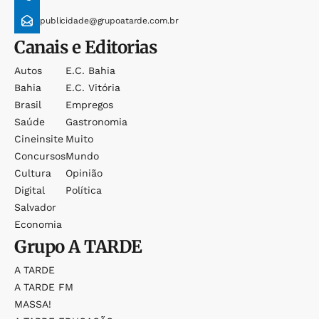
publicidade@grupoatarde.com.br
Canais e Editorias
Autos
E.c. Bahia
Bahia
E.c. Vitória
Brasil
Empregos
Saúde
Gastronomia
Cineinsite
Muito
Concursos
Mundo
Cultura
Opinião
Digital
Política
Salvador
Economia
Grupo
A TARDE
A TARDE
A TARDE FM
MASSA!