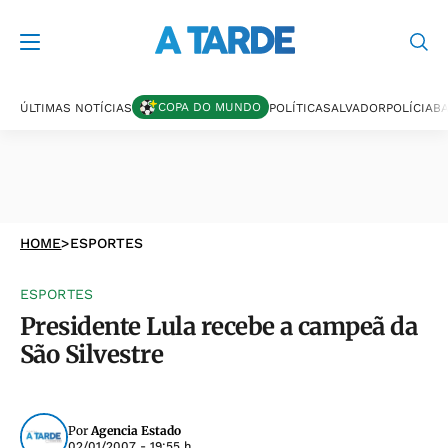
COPA DO MUNDO
ÚLTIMAS NOTÍCIAS
POLÍTICA
SALVADOR
POLÍCIA
BA
HOME
>
ESPORTES
ESPORTES
Presidente Lula recebe a campeã da
São Silvestre
Por
Agencia Estado
02/01/2007 - 19:55 h