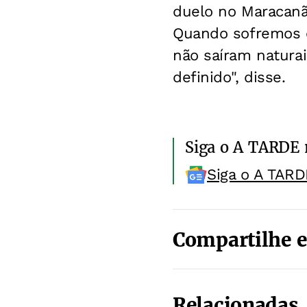
duelo no Maracanã.
Quando sofremos o 
não saíram natura
definido", disse.
Siga o A TARDE
Siga o A TARD
Compartilhe e
Relacionadas