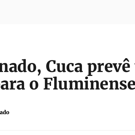
nado, Cuca prevê
 para o Fluminens
tado