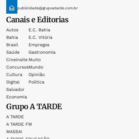
publicidade@grupoatarde.com.br
Canais e Editorias
Autos
E.c. Bahia
Bahia
E.c. Vitória
Brasil
Empregos
Saúde
Gastronomia
Cineinsite
Muito
Concursos
Mundo
Cultura
Opinião
Digital
Política
Salvador
Economia
Grupo
A TARDE
A TARDE
A TARDE FM
MASSA!