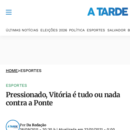
ÚLTIMAS NOTÍCIAS
ELEIÇÕES 2026
POLÍTICA
ESPORTES
SALVADOR
B
HOME
>
ESPORTES
ESPORTES
Pressionado, Vitória é tudo ou nada
contra a Ponte
Por
Da Redação
26/09/2011 - 20:30 h
| Atualizada em
22/01/2021 - 0:00