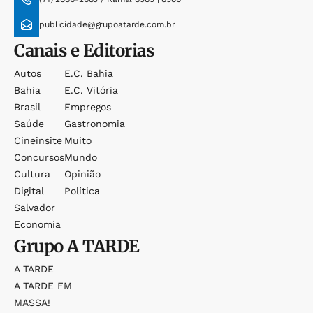
publicidade@grupoatarde.com.br
Canais e Editorias
Autos
E.c. Bahia
Bahia
E.c. Vitória
Brasil
Empregos
Saúde
Gastronomia
Cineinsite
Muito
Concursos
Mundo
Cultura
Opinião
Digital
Política
Salvador
Economia
Grupo
A TARDE
A TARDE
A TARDE FM
MASSA!