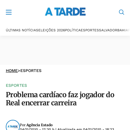
ÚLTIMAS NOTÍCIAS
ELEIÇÕES 2026
POLÍTICA
ESPORTES
SALVADOR
BAHIA
P
HOME
>
ESPORTES
ESPORTES
Problema cardíaco faz jogador do
Real encerrar carreira
Por
Agência Estado
04/11/2010 - 12:30 h
| Atualizada em
04/11/2010 - 18:23