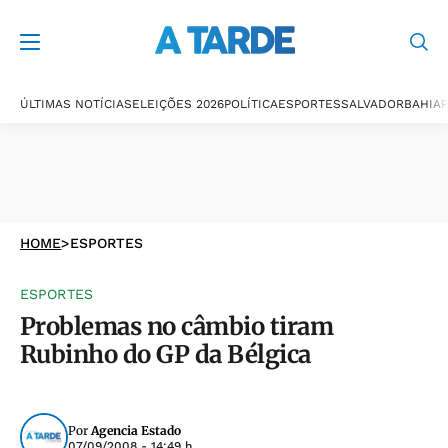
ÚLTIMAS NOTÍCIAS
ELEIÇÕES 2026
POLÍTICA
ESPORTES
SALVADOR
BAHIA
P
HOME
>
ESPORTES
ESPORTES
Problemas no câmbio tiram
Rubinho do GP da Bélgica
Por
Agencia Estado
07/09/2008 - 14:49 h