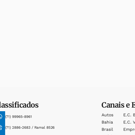
lassificados
Canais e 
Autos
E.c. 
(71) 99965-8961
Bahia
E.c. V
(71) 2886-2683 / Ramal 8526
Brasil
Empr