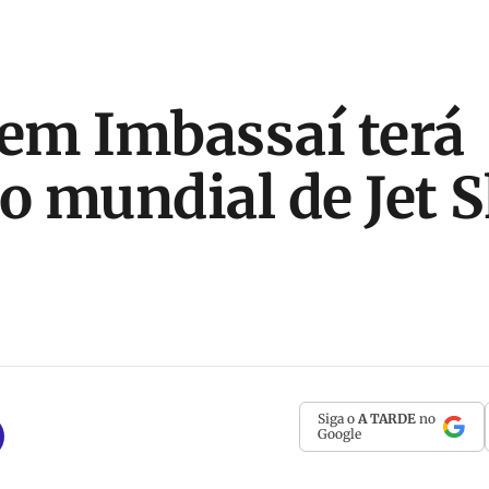
 em Imbassaí terá
 mundial de Jet 
Siga o
A TARDE
no
Google