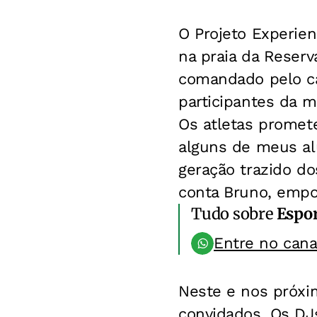
O Projeto Experien
na praia da Reserv
comandado pelo ca
participantes da m
Os atletas promet
alguns de meus al
geração trazido do
conta Bruno, empo
Tudo sobre
Espo
Entre no can
Neste e nos próxim
convidados. Os DJs