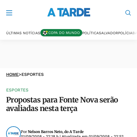
COPA DO MUNDO
ÚLTIMAS NOTÍCIAS
POLÍTICA
SALVADOR
POLÍCIA
BA
HOME
>
ESPORTES
ESPORTES
Propostas para Fonte Nova serão
avaliadas nesta terça
Por
Nelson Barros Neto, do A Tarde
01/09/2008 - 22:18 h
| Atualizada em
01/09/2008 - 22:52