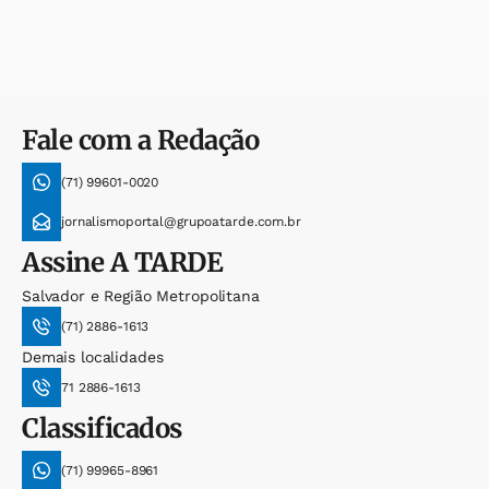
Fale com a Redação
(71) 99601-0020
jornalismoportal@grupoatarde.com.br
Assine
A TARDE
Salvador e Região Metropolitana
(71) 2886-1613
Demais localidades
71 2886-1613
Classificados
(71) 99965-8961