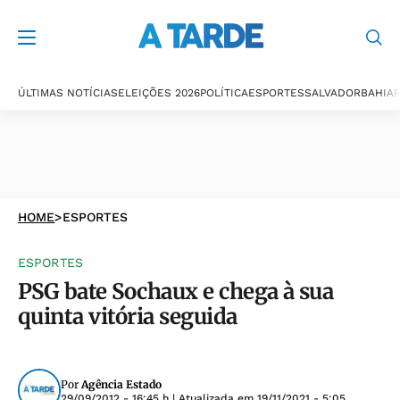
ÚLTIMAS NOTÍCIAS
ELEIÇÕES 2026
POLÍTICA
ESPORTES
SALVADOR
BAHIA
P
HOME
>
ESPORTES
ESPORTES
PSG bate Sochaux e chega à sua
quinta vitória seguida
Por
Agência Estado
29/09/2012 - 16:45 h
| Atualizada em
19/11/2021 - 5:05