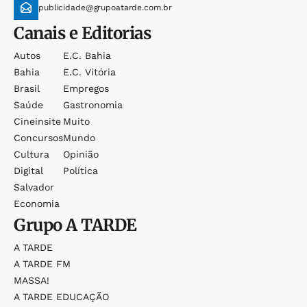
publicidade@grupoatarde.com.br
Canais e Editorias
Autos
E.c. Bahia
Bahia
E.c. Vitória
Brasil
Empregos
Saúde
Gastronomia
Cineinsite
Muito
Concursos
Mundo
Cultura
Opinião
Digital
Política
Salvador
Economia
Grupo
A TARDE
A TARDE
A TARDE FM
MASSA!
A TARDE EDUCAÇÃO