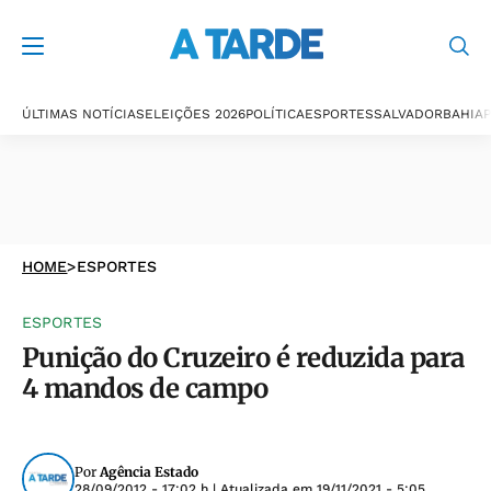
ÚLTIMAS NOTÍCIAS
ELEIÇÕES 2026
POLÍTICA
ESPORTES
SALVADOR
BAHIA
P
HOME
>
ESPORTES
ESPORTES
Punição do Cruzeiro é reduzida para
4 mandos de campo
Por
Agência Estado
28/09/2012 - 17:02 h
| Atualizada em
19/11/2021 - 5:05