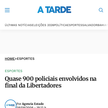
ÚLTIMAS NOTÍCIAS
ELEIÇÕES 2026
POLÍTICA
ESPORTES
SALVADOR
BAHIA
P
HOME
>
ESPORTES
ESPORTES
Quase 900 policiais envolvidos na
final da Libertadores
Por
Agencia Estado
08/08/2006 - 19:12 h