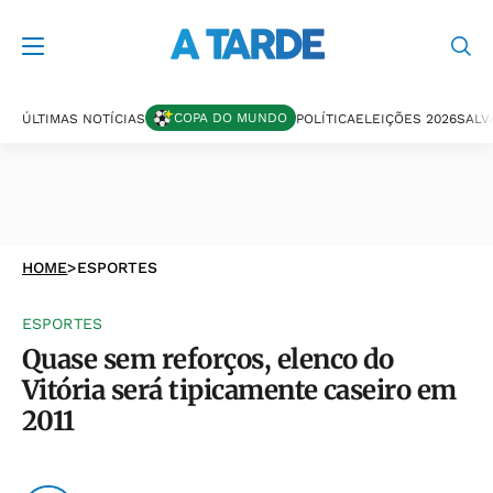
COPA DO MUNDO
ÚLTIMAS NOTÍCIAS
POLÍTICA
ELEIÇÕES 2026
SALV
HOME
>
ESPORTES
ESPORTES
Quase sem reforços, elenco do
Vitória será tipicamente caseiro em
2011