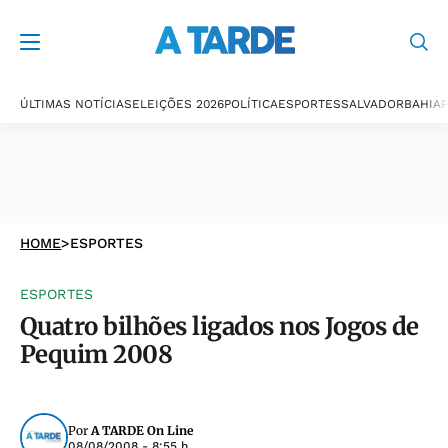
ÚLTIMAS NOTÍCIAS
ELEIÇÕES 2026
POLÍTICA
ESPORTES
SALVADOR
BAHIA
P
HOME
>
ESPORTES
ESPORTES
Quatro bilhões ligados nos Jogos de
Pequim 2008
Por
A TARDE On Line
08/08/2008 - 8:55 h