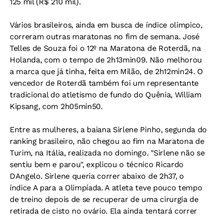
125 mil (R$ 210 mil).
Vários brasileiros, ainda em busca de índice olímpico,
correram outras maratonas no fim de semana. José
Telles de Souza foi o 12º na Maratona de Roterdã, na
Holanda, com o tempo de 2h13min09. Não melhorou
a marca que já tinha, feita em Milão, de 2h12min24. O
vencedor de Roterdã também foi um representante
tradicional do atletismo de fundo do Quênia, William
Kipsang, com 2h05min50.
Entre as mulheres, a baiana Sirlene Pinho, segunda do
ranking brasileiro, não chegou ao fim na Maratona de
Turim, na Itália, realizada no domingo. "Sirlene não se
sentiu bem e parou", explicou o técnico Ricardo
DAngelo. Sirlene queria correr abaixo de 2h37, o
índice A para a Olimpíada. A atleta teve pouco tempo
de treino depois de se recuperar de uma cirurgia de
retirada de cisto no ovário. Ela ainda tentará correr