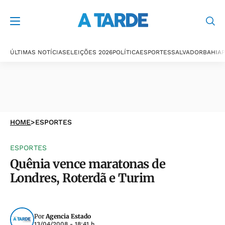
ÚLTIMAS NOTÍCIAS
ELEIÇÕES 2026
POLÍTICA
ESPORTES
SALVADOR
BAHIA
P
HOME
>
ESPORTES
ESPORTES
Quênia vence maratonas de
Londres, Roterdã e Turim
Por
Agencia Estado
13/04/2008 - 18:41 h