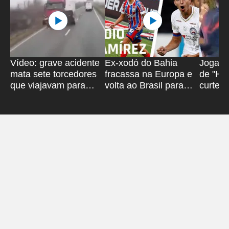
Vídeo: grave acidente
Ex-xodó do Bahia
Jogado
mata sete torcedores
fracassa na Europa e
de "Ho
que viajavam para
volta ao Brasil para
curtem
jogo
atuar em time modesto
Salvad