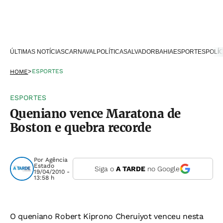
ÚLTIMAS NOTÍCIAS
CARNAVAL
POLÍTICA
SALVADOR
BAHIA
ESPORTES
POLÍC
>
ESPORTES
HOME
ESPORTES
Queniano vence Maratona de
Boston e quebra recorde
Por
Agência
Estado
Siga o
A TARDE
no Google
19/04/2010 -
13:58 h
O queniano Robert Kiprono Cheruiyot venceu nesta