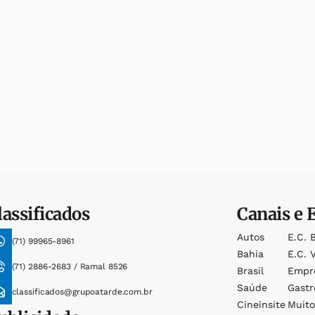
lassificados
Canais e 
Autos
E.c. 
(71) 99965-8961
Bahia
E.c. V
(71) 2886-2683 / Ramal 8526
Brasil
Empr
Saúde
Gast
classificados@grupoatarde.com.br
Cineinsite
Muit