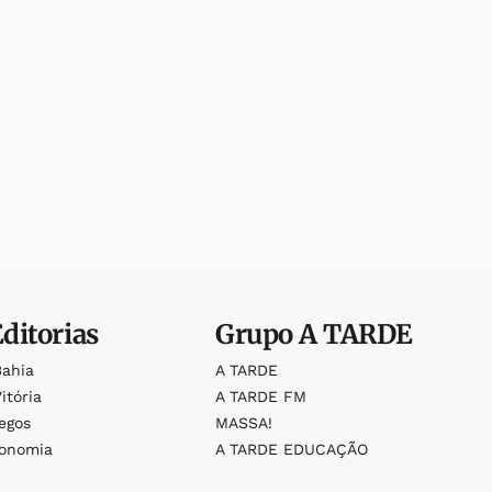
Editorias
Grupo
A TARDE
Bahia
A TARDE
itória
A TARDE FM
egos
MASSA!
ronomia
A TARDE EDUCAÇÃO
o