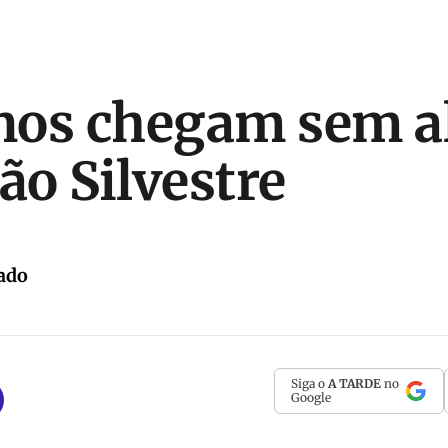
nos chegam sem a
ão Silvestre
ado
Siga o
A TARDE
no
Google