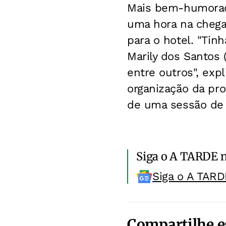
Mais bem-humorado
uma hora na chegad
para o hotel. "Tin
Marily dos Santos 
entre outros", exp
organização da pro
de uma sessão de t
Siga o A TARDE 
Siga o A TARD
Compartilhe e