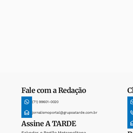
Fale com a Redação
C
(71) 99601-0020
jornalismoportal@grupoatarde.com.br
Assine
A TARDE
Salvador e Região Metropolitana