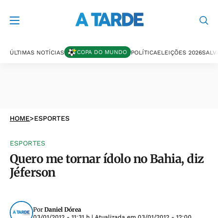
COPA DO MUNDO
ÚLTIMAS NOTÍCIAS
POLÍTICA
ELEIÇÕES 2026
SALV
HOME
>
ESPORTES
ESPORTES
Quero me tornar ídolo no Bahia, diz
Jéferson
Por
Daniel Dórea
03/01/2012 - 11:31 h
| Atualizada em
03/01/2012 - 12:00