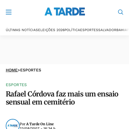
ÚLTIMAS NOTÍCIAS
ELEIÇÕES 2026
POLÍTICA
ESPORTES
SALVADOR
BAHIA
P
HOME
>
ESPORTES
ESPORTES
Rafael Córdova faz mais um ensaio
sensual em cemitério
Por
A Tarde On Line
23/08/2007 - 16:34 h