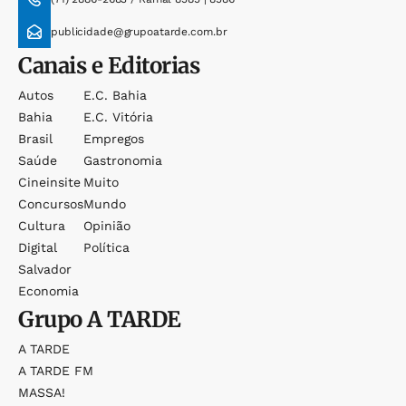
publicidade@grupoatarde.com.br
Canais e Editorias
Autos
E.c. Bahia
Bahia
E.c. Vitória
Brasil
Empregos
Saúde
Gastronomia
Cineinsite
Muito
Concursos
Mundo
Cultura
Opinião
Digital
Política
Salvador
Economia
Grupo
A TARDE
A TARDE
A TARDE FM
MASSA!