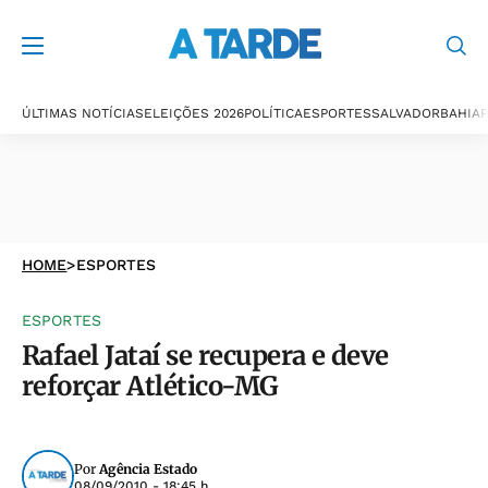
ÚLTIMAS NOTÍCIAS
ELEIÇÕES 2026
POLÍTICA
ESPORTES
SALVADOR
BAHIA
P
HOME
>
ESPORTES
ESPORTES
Rafael Jataí se recupera e deve
reforçar Atlético-MG
Por
Agência Estado
08/09/2010 - 18:45 h