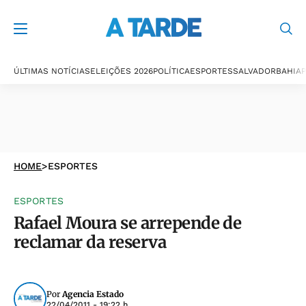
ÚLTIMAS NOTÍCIAS
ELEIÇÕES 2026
POLÍTICA
ESPORTES
SALVADOR
BAHIA
P
HOME
>
ESPORTES
ESPORTES
Rafael Moura se arrepende de
reclamar da reserva
Por
Agencia Estado
22/04/2011 - 19:22 h