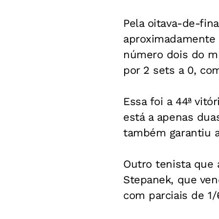
Pela oitava-de-fin
aproximadamente 8
número dois do mu
por 2 sets a 0, com
Essa foi a 44ª vit
está a apenas duas
também garantiu a 
Outro tenista que
Stepanek, que venc
com parciais de 1/6