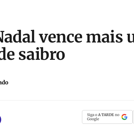
Nadal vence mais
de saibro
ado
Siga o
A TARDE
no
Google