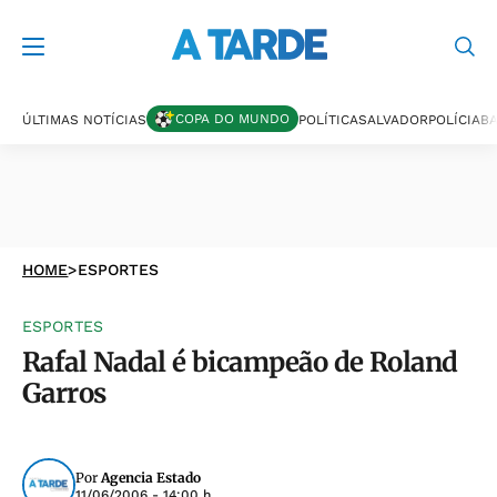
COPA DO MUNDO
ÚLTIMAS NOTÍCIAS
POLÍTICA
SALVADOR
POLÍCIA
BA
HOME
>
ESPORTES
ESPORTES
Rafal Nadal é bicampeão de Roland
Garros
Por
Agencia Estado
11/06/2006 - 14:00 h