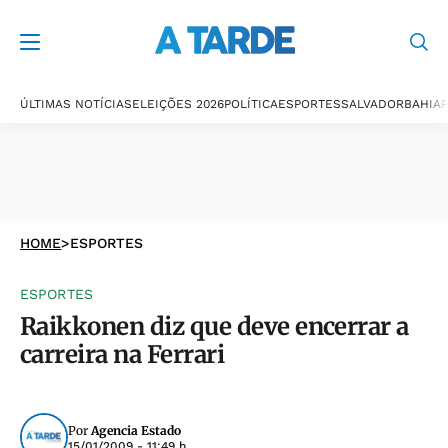
ÚLTIMAS NOTÍCIAS
ELEIÇÕES 2026
POLÍTICA
ESPORTES
SALVADOR
BAHIA
P
HOME
>
ESPORTES
ESPORTES
Raikkonen diz que deve encerrar a
carreira na Ferrari
Por
Agencia Estado
15/01/2009 - 11:49 h