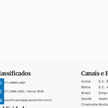
lassificados
Canais e 
Autos
E.c. 
(71) 99965-8961
Bahia
E.c. V
(71) 2886-2683 / Ramal 8526
Brasil
Empr
Saúde
Gast
classificados@grupoatarde.com.br
Cineinsite
Muit