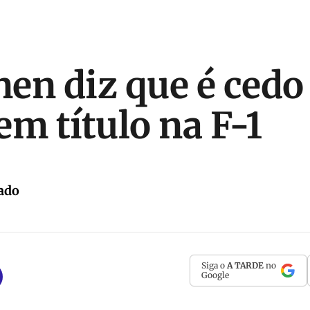
en diz que é cedo
em título na F-1
ado
Siga o
A TARDE
no
Google