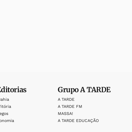
Editorias
Grupo
A TARDE
Bahia
A TARDE
itória
A TARDE FM
egos
MASSA!
ronomia
A TARDE EDUCAÇÃO
o