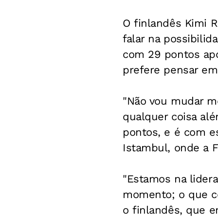
O finlandês Kimi R
falar na possibili
com 29 pontos após
prefere pensar em
"Não vou mudar me
qualquer coisa alé
pontos, e é com e
Istambul, onde a F
"Estamos na lider
momento; o que co
o finlandês, que e