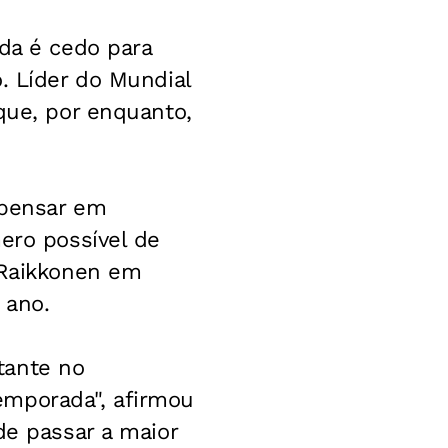
nda é cedo para
. Líder do Mundial
que, por enquanto,
 pensar em
ero possível de
 Raikkonen em
 ano.
tante no
emporada", afirmou
de passar a maior