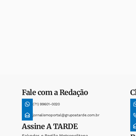
Fale com a Redação
C
(71) 99601-0020
jornalismoportal@grupoatarde.com.br
Assine
A TARDE
Salvador e Região Metropolitana