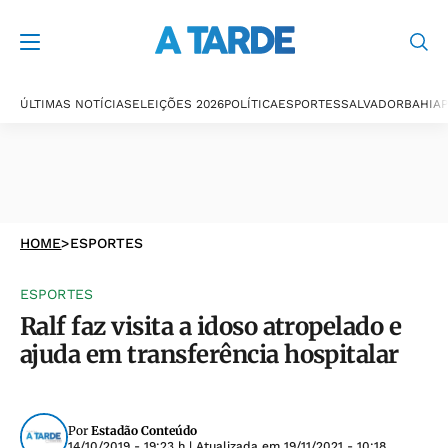
ÚLTIMAS NOTÍCIAS
ELEIÇÕES 2026
POLÍTICA
ESPORTES
SALVADOR
BAHIA
P
HOME
>
ESPORTES
ESPORTES
Ralf faz visita a idoso atropelado e
ajuda em transferência hospitalar
Por
Estadão Conteúdo
14/10/2019 - 19:23 h
| Atualizada em
19/11/2021 - 10:18