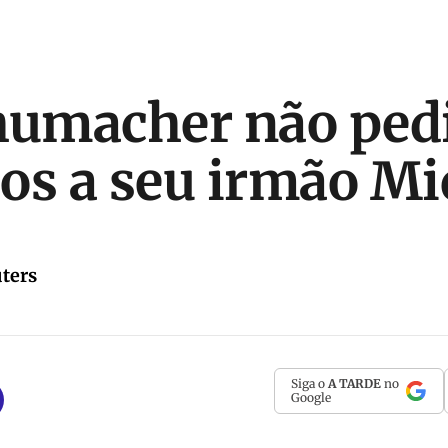
humacher não ped
os a seu irmão Mi
ters
Siga o
A TARDE
no
Google