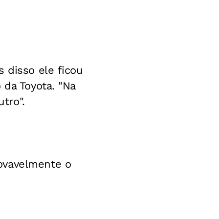
 disso ele ficou
 da Toyota. "Na
tro".
ovavelmente o