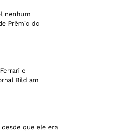
ael nenhum
de Prêmio do
errari e
ornal Bild am
 desde que ele era