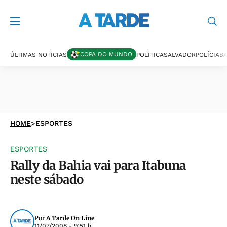
COPA DO MUNDO
ÚLTIMAS NOTÍCIAS
POLÍTICA
SALVADOR
POLÍCIA
BA
HOME
>
ESPORTES
ESPORTES
Rally da Bahia vai para Itabuna
neste sábado
Por
A Tarde On Line
11/07/2008 - 9:51 h