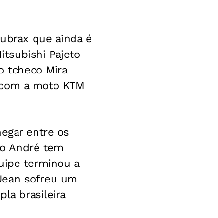
Lubrax que ainda é
tsubishi Pajeto
co tcheco Mira
, com a moto KTM
hegar entre os
e o André tem
uipe terminou a
 Jean sofreu um
la brasileira