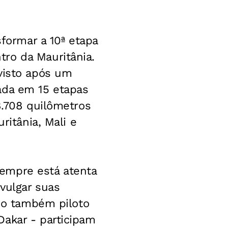
sformar a 10ª etapa
ro da Mauritânia.
visto após um
ada em 15 etapas
8.708 quilômetros
ritânia, Mali e
empre está atenta
vulgar suas
 do também piloto
Dakar - participam