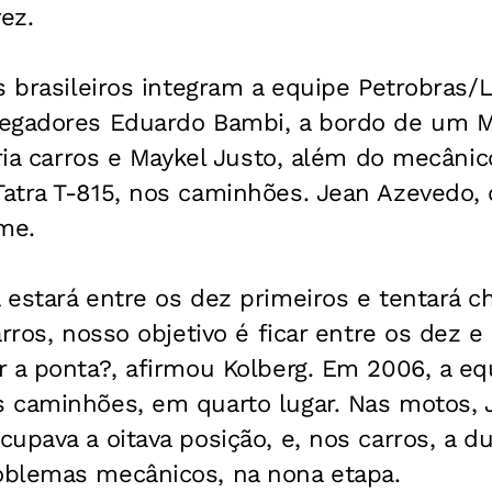
ez.
s brasileiros integram a equipe Petrobras/
egadores Eduardo Bambi, a bordo de um Mi
oria carros e Maykel Justo, além do mecâni
atra T-815, nos caminhões. Jean Azevedo
me.
estará entre os dez primeiros e tentará c
arros, nosso objetivo é ficar entre os dez 
r a ponta?, afirmou Kolberg. Em 2006, a eq
 caminhões, em quarto lugar. Nas motos,
upava a oitava posição, e, nos carros, a dup
blemas mecânicos, na nona etapa.