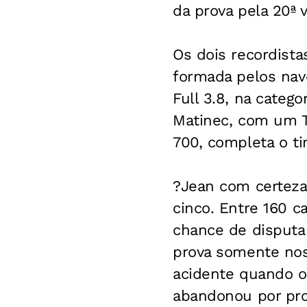
da prova pela 20ª v
Os dois recordista
formada pelos nav
Full 3.8, na categ
Matinec, com um T
700, completa o ti
?Jean com certeza 
cinco. Entre 160 c
chance de disputa
prova somente nos
acidente quando oc
abandonou por pro