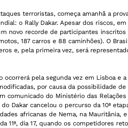
taques terroristas, começa amanhã a prova
ial: o Rally Dakar. Apesar dos riscos, em 
um novo recorde de participantes inscrito
 motos, 187 carros e 88 caminhões). O Bras
os e, pela primeira vez, será representad
o ocorrerá pela segunda vez em Lisboa e a p
odificadas, por causa da possibilidade de
um comunicado do Ministério das Relações 
o do Dakar cancelou o percurso da 10ª etapa
cidades africanas de Nema, na Mauritânia, e
a 11ª, dia 17, quando os competidores ret