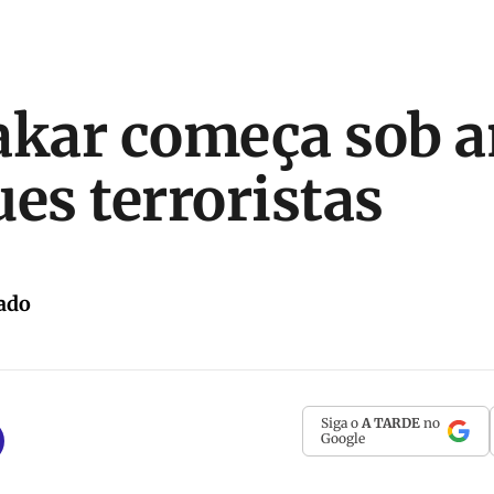
akar começa sob 
ues terroristas
ado
Siga o
A TARDE
no
Google