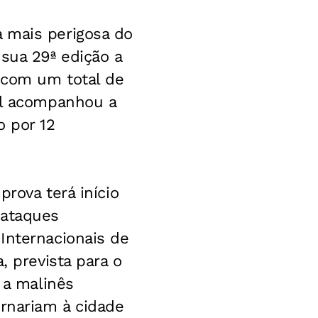
 mais perigosa do
sua 29ª edição a
s com um total de
il acompanhou a
o por 12
rova terá início
 ataques
Internacionais de
, prevista para o
 a malinês
ornariam à cidade