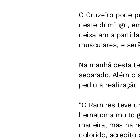
O Cruzeiro pode pe
neste domingo, em 
deixaram a partid
musculares, e ser
Na manhã desta ter
separado. Além di
pediu a realizaçã
"O Ramires teve um
hematoma muito g
maneira, mas na r
dolorido, acredit