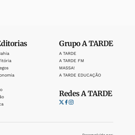
Editorias
Grupo
A TARDE
Bahia
A TARDE
itória
A TARDE FM
egos
MASSA!
ronomia
A TARDE EDUCAÇÃO
o
o
Redes
A TARDE
ão
ca
Desenvolvido por: