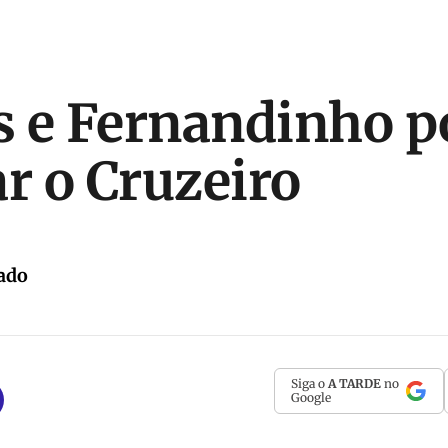
s e Fernandinho 
ar o Cruzeiro
ado
Siga o
A TARDE
no
Google