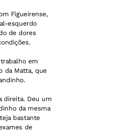
com Figueirense,
ral-esquerdo
ndo de dores
condições.
 trabalho em
o da Matta, que
andinho.
a direita. Deu um
ndinho da mesma
teja bastante
s exames de