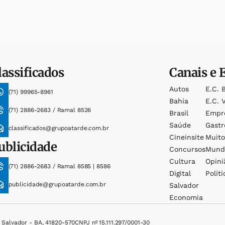
lassificados
Canais e 
Autos
E.c. 
(71) 99965-8961
Bahia
E.c. V
(71) 2886-2683 / Ramal 8526
Brasil
Empr
Saúde
Gast
classificados@grupoatarde.com.br
Cineinsite
Muit
ublicidade
Concursos
Mund
Cultura
Opini
(71) 2886-2683 / Ramal 8585 | 8586
Digital
Políti
publicidade@grupoatarde.com.br
Salvador
Economia
, Salvador - BA, 41820-570
CNPJ nº 15.111.297/0001-30