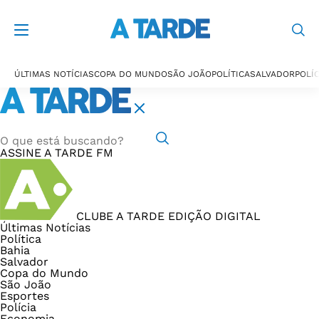
ÚLTIMAS NOTÍCIAS
COPA DO MUNDO
SÃO JOÃO
POLÍTICA
SALVADOR
POLÍC
ASSINE
A TARDE FM
CLUBE A TARDE
EDIÇÃO DIGITAL
Últimas Notícias
Política
Bahia
Salvador
Copa do Mundo
São João
Esportes
Polícia
Economia