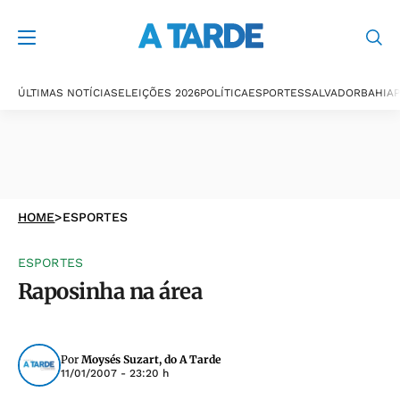
ÚLTIMAS NOTÍCIAS
ELEIÇÕES 2026
POLÍTICA
ESPORTES
SALVADOR
BAHIA
P
HOME
>
ESPORTES
ESPORTES
Raposinha na área
Por
Moysés Suzart, do A Tarde
11/01/2007 - 23:20 h