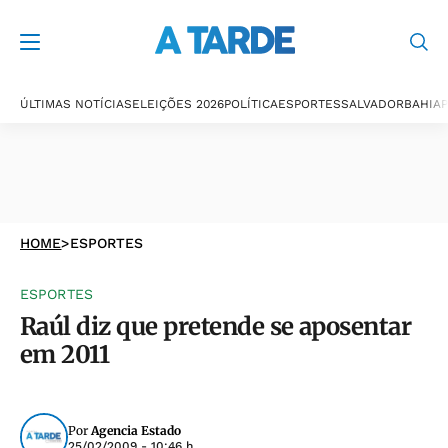
ÚLTIMAS NOTÍCIAS
ELEIÇÕES 2026
POLÍTICA
ESPORTES
SALVADOR
BAHIA
P
HOME
>
ESPORTES
ESPORTES
Raúl diz que pretende se aposentar
em 2011
Por
Agencia Estado
25/02/2009 - 10:46 h