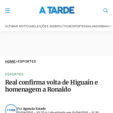
ÚLTIMAS NOTÍCIAS
ELEIÇÕES 2026
POLÍTICA
ESPORTES
SALVADOR
BAHIA
P
HOME
>
ESPORTES
ESPORTES
Real confirma volta de Higuaín e
homenagem a Ronaldo
Por
Agencia Estado
01/04/2011 - 10:33 h
| Atualizada em
01/04/2011 - 11:30