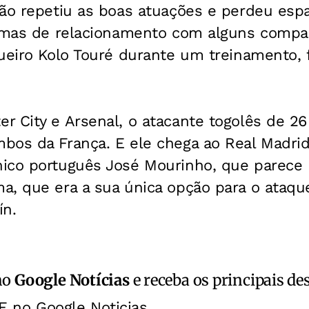
não repetiu as boas atuações e perdeu espa
lemas de relacionamento com alguns compa
gueiro Kolo Touré durante um treinamento,
r City e Arsenal, o atacante togolês de 26
bos da França. E ele chega ao Real Madrid
ico português José Mourinho, que parece 
a, que era a sua única opção para o ataqu
ín.
no
Google Notícias
e receba os principais de
E no Google Noticias