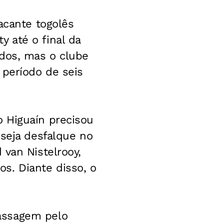
acante togolês
 até o final da
ados, mas o clube
 período de seis
 Higuaín precisou
 seja desfalque no
 van Nistelrooy,
s. Diante disso, o
assagem pelo