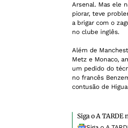
Arsenal. Mas ele 
piorar, teve prob
a brigar com o za
no clube inglês.
Além de Mancheste
Metz e Monaco, am
um pedido do técn
no francês Benzem
contusão de Higua
Siga o A TARDE 
Siga o A TARD