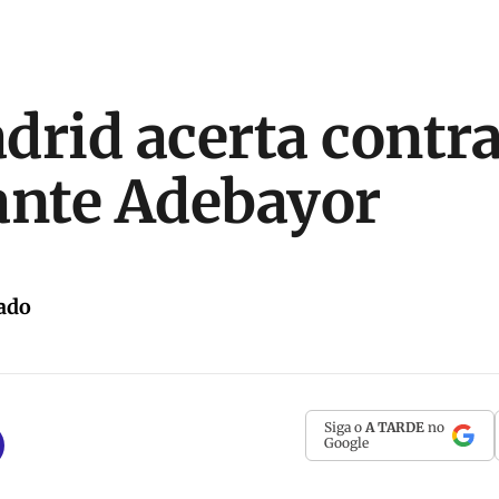
drid acerta contr
ante Adebayor
ado
Siga o
A TARDE
no
Google