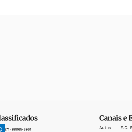
lassificados
Canais e 
Autos
E.c. 
(71) 99965-8961