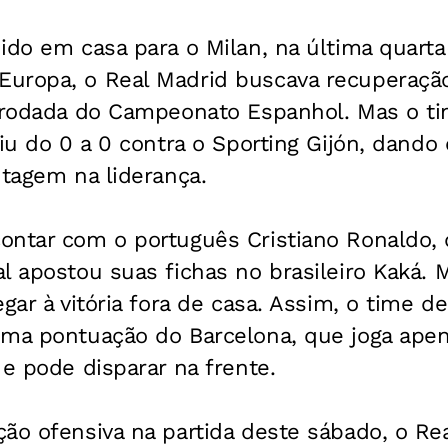
ido em casa para o Milan, na última quarta-
uropa, o Real Madrid buscava recuperação
a rodada do Campeonato Espanhol. Mas o t
aiu do 0 a 0 contra o Sporting Gijón, dando 
ntagem na liderança.
ontar com o português Cristiano Ronaldo,
l apostou suas fichas no brasileiro Kaká. 
egar à vitória fora de casa. Assim, o time d
sma pontuação do Barcelona, que joga ape
 e pode disparar na frente.
ão ofensiva na partida deste sábado, o Rea