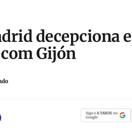
drid decepciona e
 com Gijón
ado
Siga o
A TARDE
no
Google