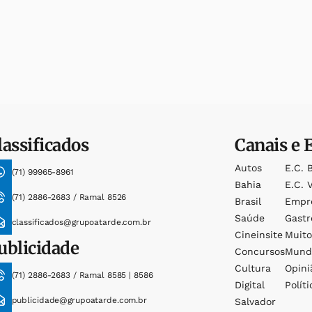
lassificados
Canais e 
Autos
E.c. 
(71) 99965-8961
Bahia
E.c. V
(71) 2886-2683 / Ramal 8526
Brasil
Empr
Saúde
Gast
classificados@grupoatarde.com.br
Cineinsite
Muit
ublicidade
Concursos
Mund
Cultura
Opini
(71) 2886-2683 / Ramal 8585 | 8586
Digital
Políti
publicidade@grupoatarde.com.br
Salvador