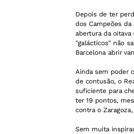
Depois de ter perd
dos Campeões da E
abertura da oitav
"galácticos" não s
Barcelona abrir va
Ainda sem poder c
de contusão, o Rea
suficiente para ch
ter 19 pontos, me
contra o Zaragoza,
Sem muita inspiraç