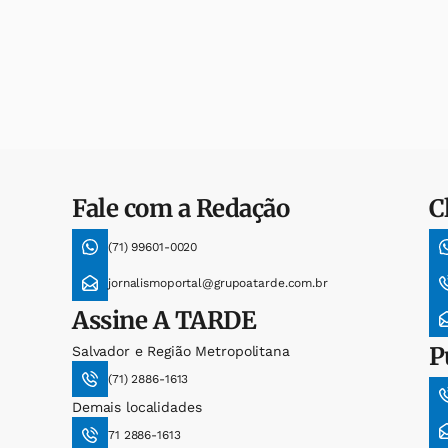
Fale com a Redação
C
(71) 99601-0020
jornalismoportal@grupoatarde.com.br
Assine
A TARDE
P
Salvador e Região Metropolitana
(71) 2886-1613
Demais localidades
71 2886-1613