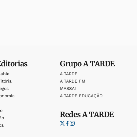
Editorias
Grupo
A TARDE
Bahia
A TARDE
itória
A TARDE FM
egos
MASSA!
ronomia
A TARDE EDUCAÇÃO
o
o
Redes
A TARDE
ão
ca