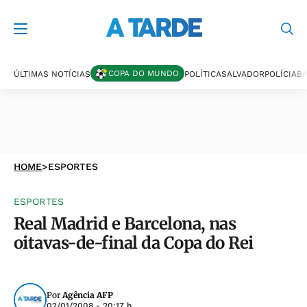
COPA DO MUNDO
ÚLTIMAS NOTÍCIAS
POLÍTICA
SALVADOR
POLÍCIA
BA
HOME
>
ESPORTES
ESPORTES
Real Madrid e Barcelona, nas
oitavas-de-final da Copa do Rei
Por
Agência AFP
02/01/2008 - 20:17 h