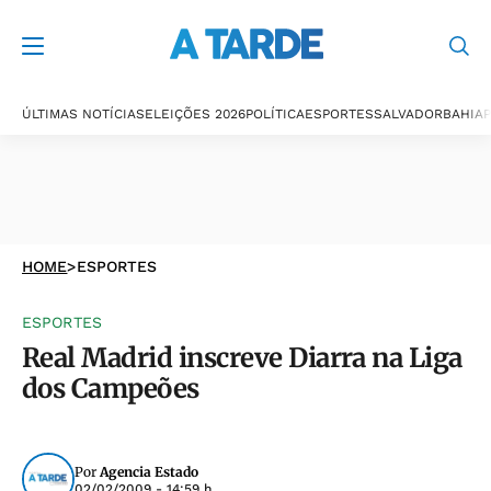
ÚLTIMAS NOTÍCIAS
ELEIÇÕES 2026
POLÍTICA
ESPORTES
SALVADOR
BAHIA
P
HOME
>
ESPORTES
ESPORTES
Real Madrid inscreve Diarra na Liga
dos Campeões
Por
Agencia Estado
02/02/2009 - 14:59 h