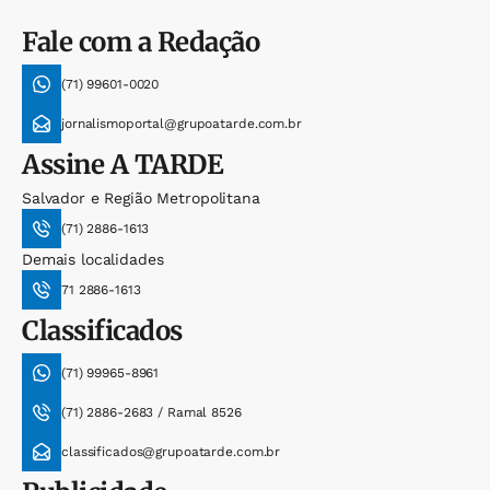
Fale com a Redação
(71) 99601-0020
jornalismoportal@grupoatarde.com.br
Assine
A TARDE
Salvador e Região Metropolitana
(71) 2886-1613
Demais localidades
71 2886-1613
Classificados
(71) 99965-8961
(71) 2886-2683 / Ramal 8526
classificados@grupoatarde.com.br