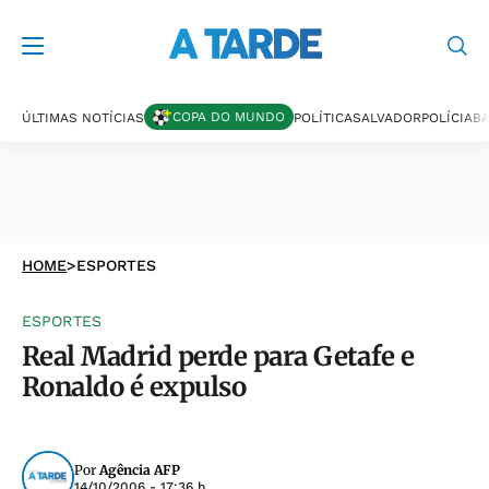
COPA DO MUNDO
ÚLTIMAS NOTÍCIAS
POLÍTICA
SALVADOR
POLÍCIA
BA
HOME
>
ESPORTES
ESPORTES
Real Madrid perde para Getafe e
Ronaldo é expulso
Por
Agência AFP
14/10/2006 - 17:36 h