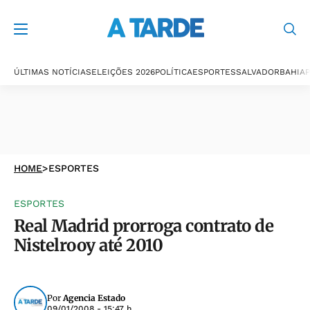
ÚLTIMAS NOTÍCIAS
ELEIÇÕES 2026
POLÍTICA
ESPORTES
SALVADOR
BAHIA
P
HOME
>
ESPORTES
ESPORTES
Real Madrid prorroga contrato de
Nistelrooy até 2010
Por
Agencia Estado
09/01/2008 - 15:47 h