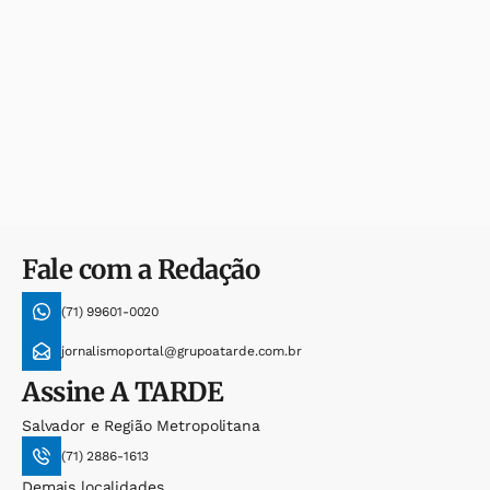
Fale com a Redação
(71) 99601-0020
jornalismoportal@grupoatarde.com.br
Assine
A TARDE
Salvador e Região Metropolitana
(71) 2886-1613
Demais localidades