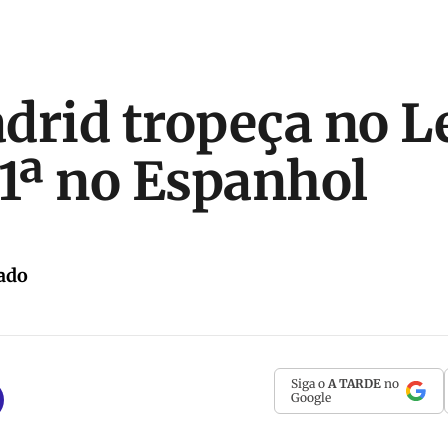
drid tropeça no L
 1ª no Espanhol
ado
Siga o
A TARDE
no
Google