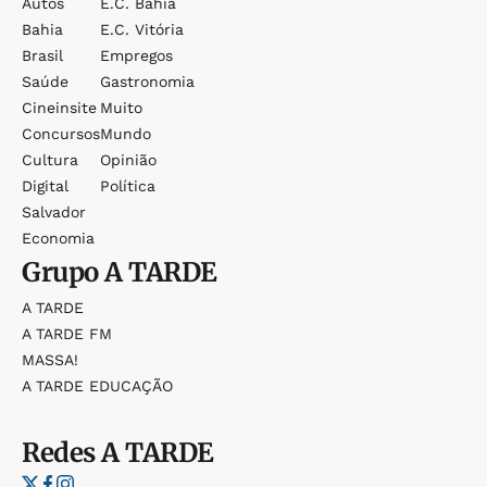
Autos
E.c. Bahia
Bahia
E.c. Vitória
Brasil
Empregos
Saúde
Gastronomia
Cineinsite
Muito
Concursos
Mundo
Cultura
Opinião
Digital
Política
Salvador
Economia
Grupo
A TARDE
A TARDE
A TARDE FM
MASSA!
A TARDE EDUCAÇÃO
Redes
A TARDE