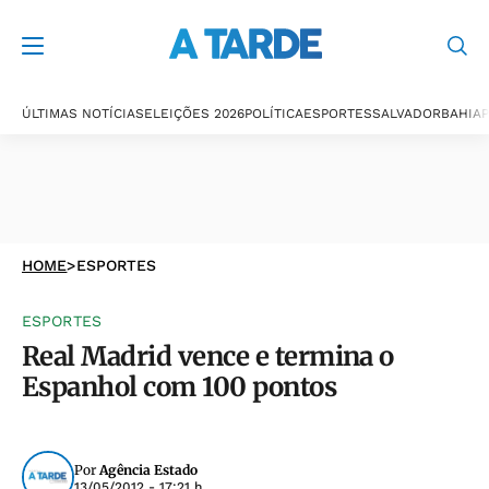
ÚLTIMAS NOTÍCIAS
ELEIÇÕES 2026
POLÍTICA
ESPORTES
SALVADOR
BAHIA
P
HOME
>
ESPORTES
ESPORTES
Real Madrid vence e termina o
Espanhol com 100 pontos
Por
Agência Estado
13/05/2012 - 17:21 h