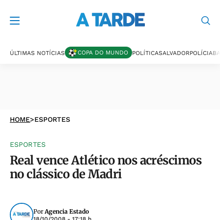
COPA DO MUNDO
ÚLTIMAS NOTÍCIAS
POLÍTICA
SALVADOR
POLÍCIA
BA
HOME
>
ESPORTES
ESPORTES
Real vence Atlético nos acréscimos
no clássico de Madri
Por
Agencia Estado
18/10/2008 - 17:18 h