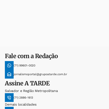
Fale com a Redação
(71) 99601-0020
jornalismoportal@grupoatarde.com.br
Assine
A TARDE
Salvador e Região Metropolitana
(71) 2886-1613
Demais localidades