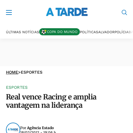
COPA DO MUNDO
ÚLTIMAS NOTÍCIAS
POLÍTICA
SALVADOR
POLÍCIA
BA
HOME
>
ESPORTES
ESPORTES
Real vence Racing e amplia
vantagem na liderança
Por
Agência Estado
18/02/2012 - 19:06 h