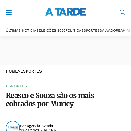
ÚLTIMAS NOTÍCIAS
ELEIÇÕES 2026
POLÍTICA
ESPORTES
SALVADOR
BAHIA
P
HOME
>
ESPORTES
ESPORTES
Reasco e Souza são os mais
cobrados por Muricy
Por
Agencia Estado
23/01/2007 - 10:49 h