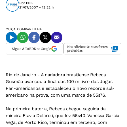
Por
EFE
21/07/2007 - 12:22 h
OUÇA
COMPARTILHE
Nos adicione às suas
fontes
Siga o
A TARDE
no Google
preferidas
Rio de Janeiro
- A nadadora brasiliense Rebeca
Gusmão avançou à final dos 100 m livre dos Jogos
Pan-americanos e estabaleceu o novo recorde sul-
americano na prova, com uma marca de 55s76.
Na primeira bateria, Rebeca chegou seguida da
mineira Flávia Delaroli, que fez 56s40. Vanessa Garcia
Vega, de Porto Rico, terminou em terceiro, com