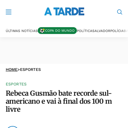
COPA DO MUNDO
ÚLTIMAS NOTÍCIAS
POLÍTICA
SALVADOR
POLÍCIA
BA
HOME
>
ESPORTES
ESPORTES
Rebeca Gusmão bate recorde sul-
americano e vai à final dos 100 m
livre