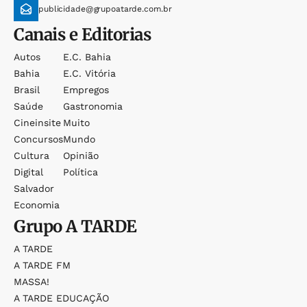
publicidade@grupoatarde.com.br
Canais e Editorias
Autos
E.c. Bahia
Bahia
E.c. Vitória
Brasil
Empregos
Saúde
Gastronomia
Cineinsite
Muito
Concursos
Mundo
Cultura
Opinião
Digital
Política
Salvador
Economia
Grupo
A TARDE
A TARDE
A TARDE FM
MASSA!
A TARDE EDUCAÇÃO