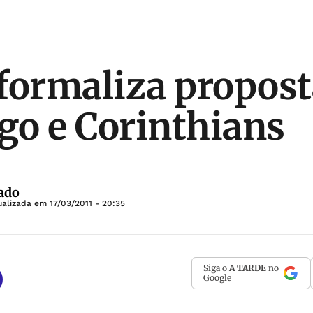
formaliza propost
o e Corinthians
ado
ualizada em
17/03/2011 - 20:35
Siga o
A TARDE
no
Google