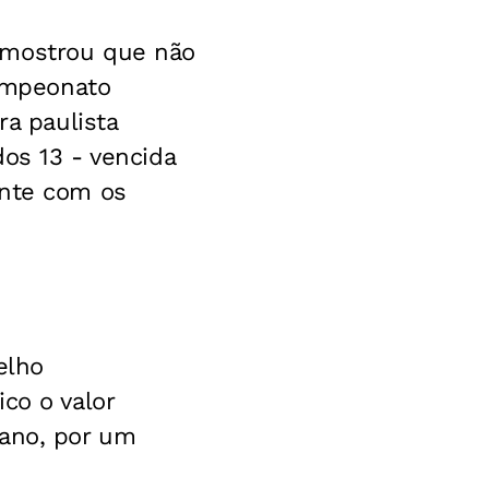
 mostrou que não
Campeonato
ra paulista
dos 13 - vencida
ente com os
elho
co o valor
 ano, por um