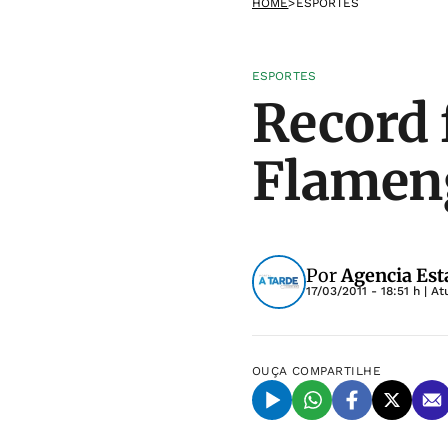
HOME
>
ESPORTES
ESPORTES
Record 
Flameng
Por
Agencia Est
17/03/2011 - 18:51 h
| At
OUÇA
COMPARTILHE