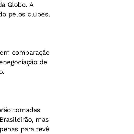
da Globo. A
do pelos clubes.
, em comparação
renegociação de
o.
erão tornadas
Brasileirão, mas
apenas para tevê